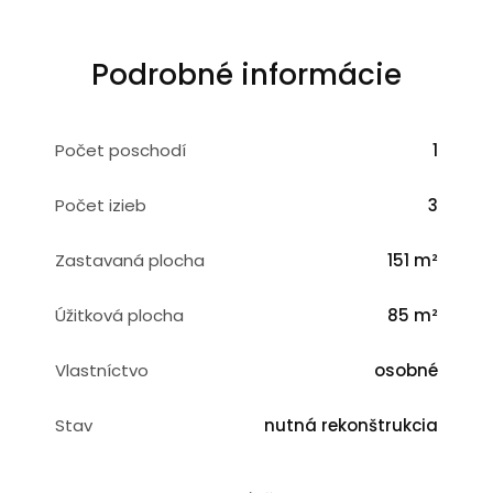
Podrobné informácie
Počet poschodí
1
Počet izieb
3
Zastavaná plocha
151 m²
Úžitková plocha
85 m²
Vlastníctvo
osobné
Stav
nutná rekonštrukcia