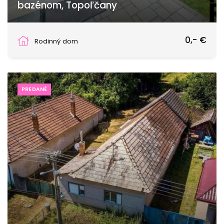
bazénom, Topoľčany
Stummerova, Topoľčany
0,- €
Rodinný dom
PREDANÉ