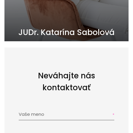
JUDr. Katarína Sabolová
0902427415
sabolova@pandareal.sk
Neváhajte nás
kontaktovať
Vaše meno