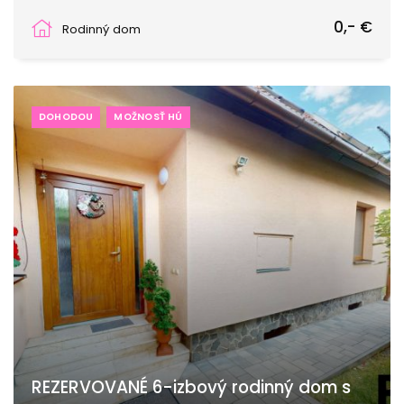
Mýtna Nová Ves, Ludanice
0,- €
Rodinný dom
DOHODOU
MOŽNOSŤ HÚ
REZERVOVANÉ 6-izbový rodinný dom s