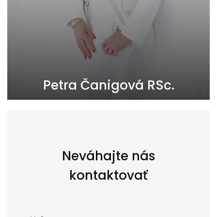
Petra Čanigová RSc.
+421918860257
canigova@pandareal.sk
Neváhajte nás
kontaktovať