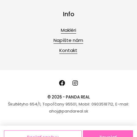
Info
Makléri
Napíšte nám
Kontakt
© 2026 - PANDA REAL
Škultétyho 654/1, Topoľčany 95501, Mobil: 0903518712, E-mail:
ahoj@pandareal.sk