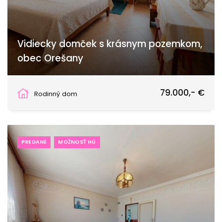
Vidiecky domček s krásnym pozemkom,
obec Orešany
Orešany
79.000,- €
Rodinný dom
PREDANÉ
MOŽNOSŤ HÚ