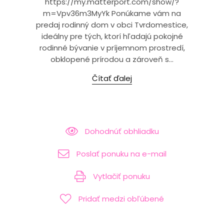
https://my.matterport.com/show/?
m=Vpv36m3MyYk Ponúkame vám na
predaj rodinný dom v obci Tvrdomestice,
ideálny pre tých, ktorí hľadajú pokojné
rodinné bývanie v príjemnom prostredí,
obklopené prírodou a zároveň s...
Čítať ďalej
Dohodnúť obhliadku
Poslať ponuku na e-mail
Vytlačiť ponuku
Pridať medzi obľúbené