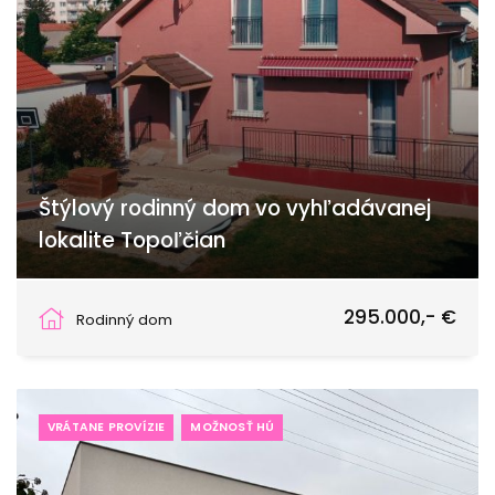
Štýlový rodinný dom vo vyhľadávanej
lokalite Topoľčian
Topoľčany
295.000,- €
Rodinný dom
VRÁTANE PROVÍZIE
MOŽNOSŤ HÚ