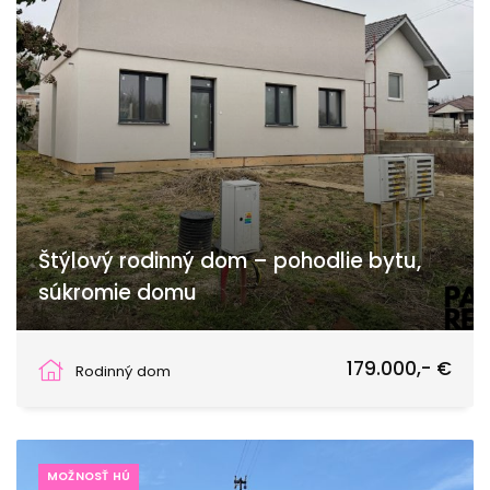
Štýlový rodinný dom – pohodlie bytu,
súkromie domu
Čermany
179.000,- €
Rodinný dom
MOŽNOSŤ HÚ