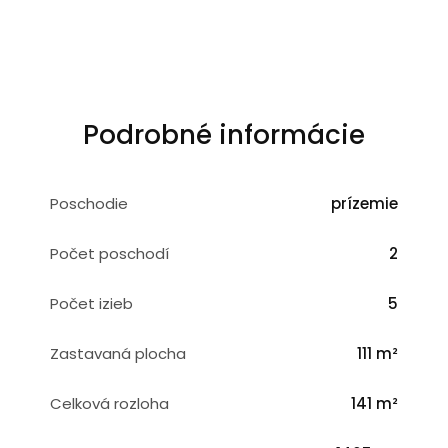
Podrobné informácie
Poschodie
prízemie
Počet poschodí
2
Počet izieb
5
Zastavaná plocha
111 m²
Celková rozloha
141 m²