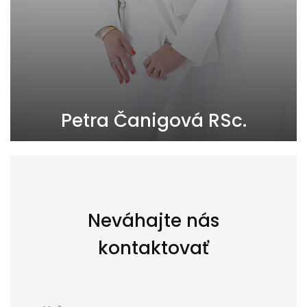
Petra Čanigová RSc.
+421918860257
canigova@pandareal.sk
Neváhajte nás
kontaktovať