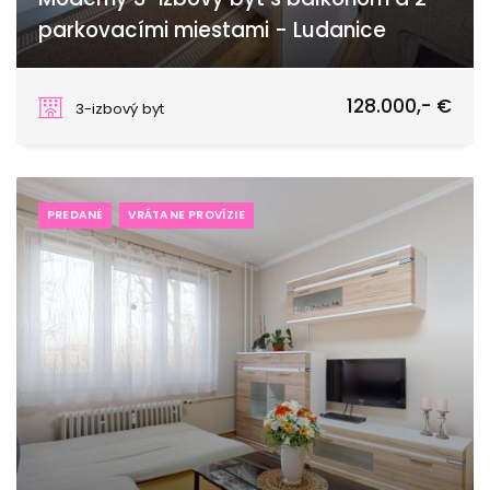
parkovacími miestami - Ludanice
Pod Vinohradmi, Ludanice
128.000,- €
3-izbový byt
PREDANÉ
VRÁTANE PROVÍZIE