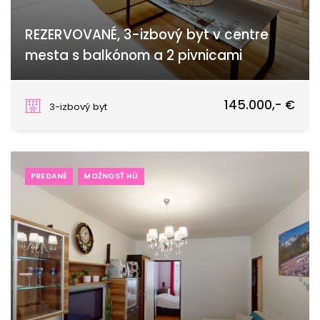
REZERVOVANÉ, 3-izbový byt v centre
mesta s balkónom a 2 pivnicami
Topoľčany
145.000,- €
3-izbový byt
PREDANÉ
MOŽNOSŤ HÚ