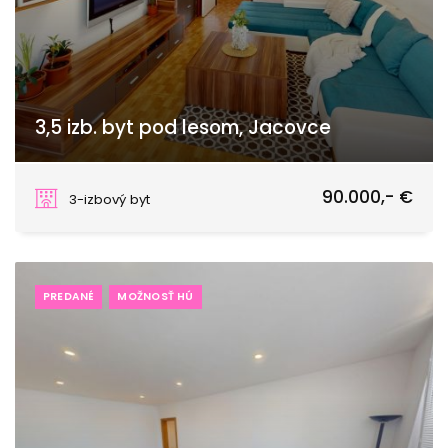
3,5 izb. byt pod lesom, Jacovce
Pod Hôrkou, Jacovce
90.000,- €
3-izbový byt
PREDANÉ
MOŽNOSŤ HÚ