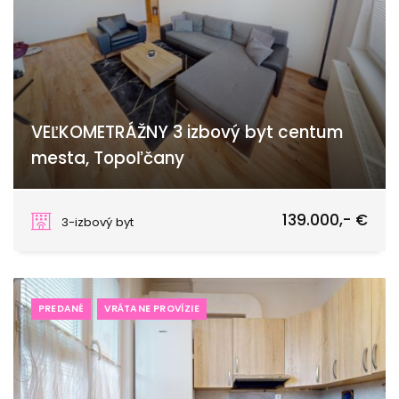
VEĽKOMETRÁŽNY 3 izbový byt centum
mesta, Topoľčany
Dr. Pavla Adámiho, Topoľčany
139.000,- €
3-izbový byt
PREDANÉ
VRÁTANE PROVÍZIE