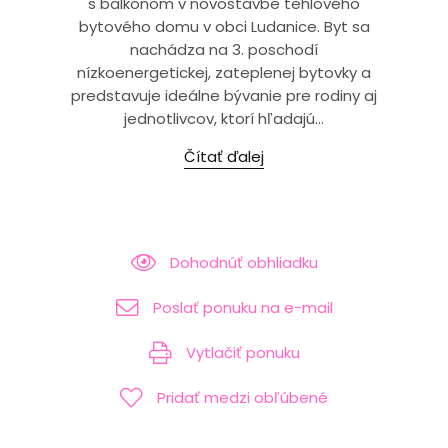
s balkónom v novostavbe tehlového
bytového domu v obci Ludanice. Byt sa
nachádza na 3. poschodí
nízkoenergetickej, zateplenej bytovky a
predstavuje ideálne bývanie pre rodiny aj
jednotlivcov, ktorí hľadajú...
Čítať ďalej
Dohodnúť obhliadku
Poslať ponuku na e-mail
Vytlačiť ponuku
Pridať medzi obľúbené