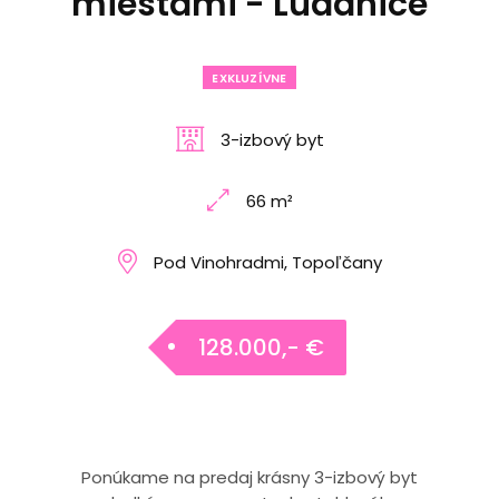
miestami - Ludanice
EXKLUZÍVNE
3-izbový byt
66 m²
Pod Vinohradmi, Topoľčany
128.000,- €
Ponúkame na predaj krásny 3-izbový byt