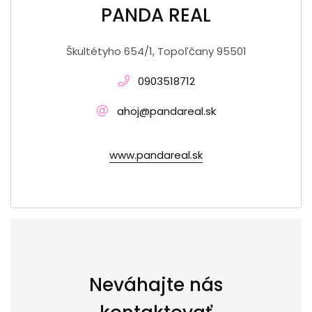
PANDA REAL
Škultétyho 654/1, Topoľčany 95501
0903518712
ahoj@pandareal.sk
www.pandareal.sk
Neváhajte nás