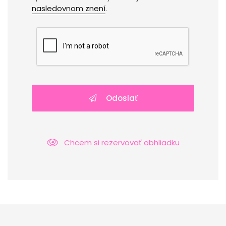
nasledovnom znení
.
Odoslať
Chcem si rezervovať obhliadku