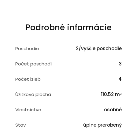
Podrobné informácie
Poschodie
2/vyššie poschodie
Počet poschodí
3
Počet izieb
4
Úžitková plocha
110.52 m²
Vlastníctvo
osobné
Stav
úplne prerobený