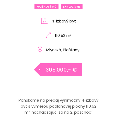
MOŽNOSŤ HÚ
EXKLUZÍVNE
4-izbový byt
110.52 m²
Mlynská, Piešťany
305.000,- €
Ponúkame na predaj výnimočný 4-izbový
byt s výmerou podlahovej plochy 110,52
m², nachádzajúci sa na 2. poschodí