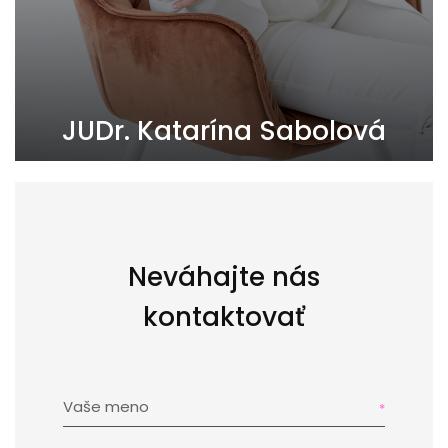
JUDr. Katarína Sabolová
0902427415
sabolova@pandareal.sk
Neváhajte nás
kontaktovať
Vaše meno